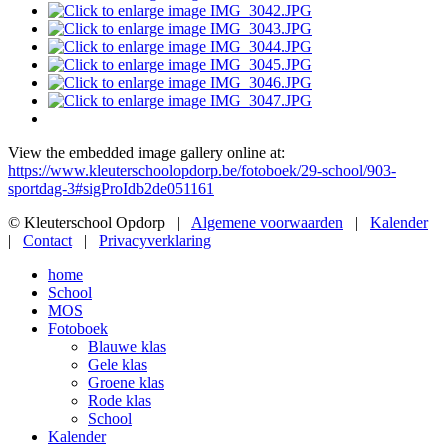
View the embedded image gallery online at:
https://www.kleuterschoolopdorp.be/fotoboek/29-school/903-
sportdag-3#sigProIdb2de051161
© Kleuterschool Opdorp |
Algemene voorwaarden
|
Kalender
|
Contact
|
Privacyverklaring
home
School
MOS
Fotoboek
Blauwe klas
Gele klas
Groene klas
Rode klas
School
Kalender