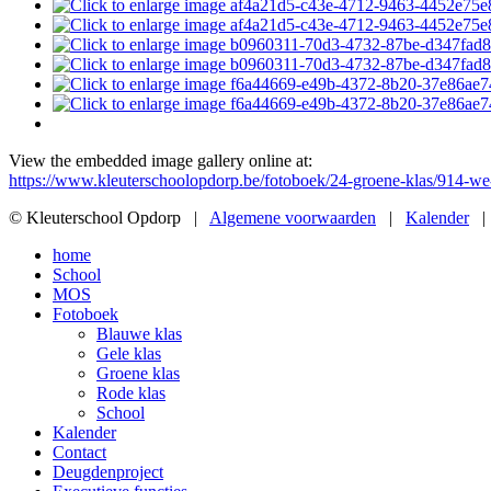
View the embedded image gallery online at:
https://www.kleuterschoolopdorp.be/fotoboek/24-groene-klas/914-we
© Kleuterschool Opdorp |
Algemene voorwaarden
|
Kalender
home
School
MOS
Fotoboek
Blauwe klas
Gele klas
Groene klas
Rode klas
School
Kalender
Contact
Deugdenproject