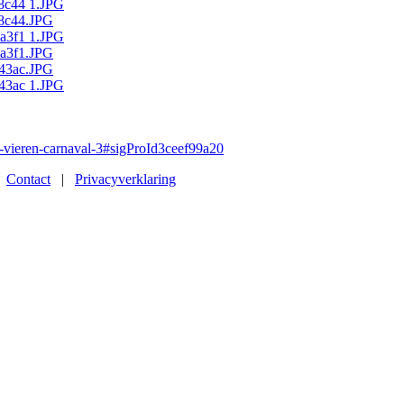
-vieren-carnaval-3#sigProId3ceef99a20
|
Contact
|
Privacyverklaring