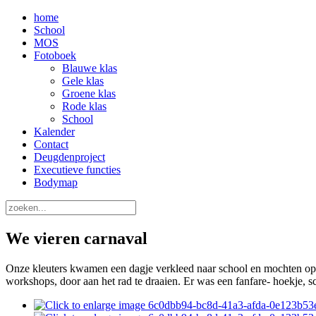
home
School
MOS
Fotoboek
Blauwe klas
Gele klas
Groene klas
Rode klas
School
Kalender
Contact
Deugdenproject
Executieve functies
Bodymap
We vieren carnaval
Onze kleuters kwamen een dagje verkleed naar school en mochten op d
workshops, door aan het rad te draaien. Er was een fanfare- hoekje