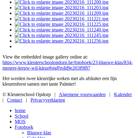
View the embedded image gallery online at:
https://www.kleuterschoolopdorp.be/fotoboek/23-blauwe-klas/834-
meneer-leeuw-wil-kleur#sigProId9e203f9f87
Het werden twee kleurrijke weken met als afsluiter een fijn
kleurenfeest samen met tante Palmier!
© Kleuterschool Opdorp |
Algemene voorwaarden
|
Kalender
|
Contact
|
Privacyverklaring
home
School
MOS
Fotoboek
Blauwe klas