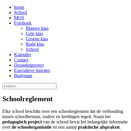
Jaar
Maand
Jaar
Maand
home
School
MOS
Fotoboek
Blauwe klas
Gele klas
Groene klas
Rode klas
School
Kalender
Contact
Deugdenproject
Executieve functies
Bodymap
Schoolreglement
Elke school beschikt over een schoolreglement dat de verhouding
tussen schoolbestuur, ouders en leerlingen regelt. Naast het
pedagogisch project
van de school bevat het belangrijke informatie
over
de schoolorganisatie
en een aantal
praktische afspraken
.