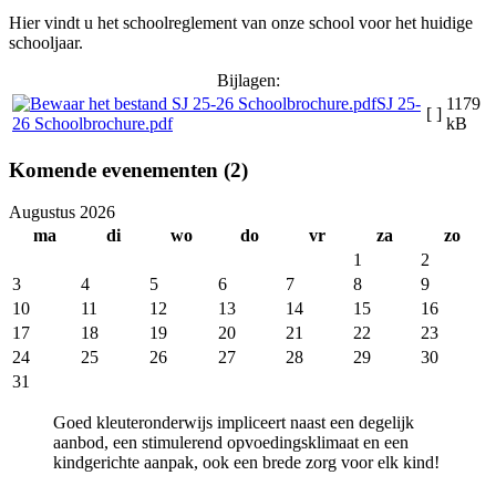
Hier vindt u het schoolreglement van onze school voor het huidige
schooljaar.
Bijlagen:
SJ 25-
1179
[ ]
26 Schoolbrochure.pdf
kB
Komende evenementen (2)
Augustus 2026
ma
di
wo
do
vr
za
zo
1
2
3
4
5
6
7
8
9
10
11
12
13
14
15
16
17
18
19
20
21
22
23
24
25
26
27
28
29
30
31
Goed kleuteronderwijs impliceert naast een degelijk
aanbod, een stimulerend opvoedingsklimaat en een
kindgerichte aanpak, ook een brede zorg voor elk kind!